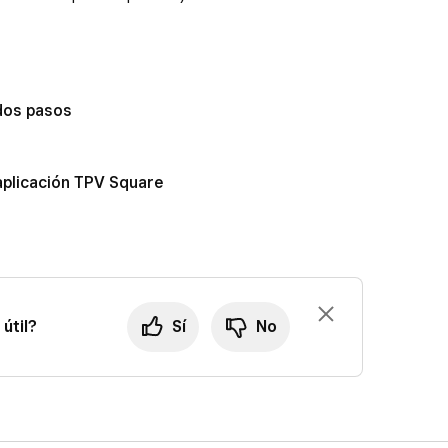
 dos pasos
aplicación TPV Square
útil?
Sí
No