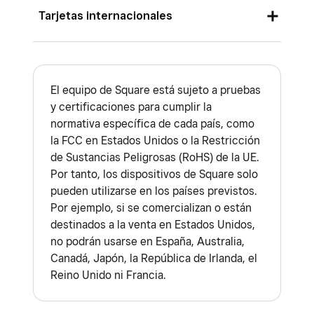
Tarjetas internacionales
Se aceptan los siguientes tipos de tarjeta:
estándar a las tarjetas de prepago Visa,
Mastercard, American Express o Discover. El
Crédito
Cuando se utiliza la anotación manual, Square
saldo restante de las tarjetas de prepago
acepta la mayoría de las tarjetas internacionales
Débito (como si fueran de crédito)
aparecerá en el recibo.
de banda magnética, con chip o sin contacto. Si
El equipo de Square está sujeto a pruebas
Corporativas
y certificaciones para cumplir la
Nota:
Al introducir manualmente los datos de
tu cliente no está presencialmente o no tiene la
normativa específica de cada país, como
Recompensas
una tarjeta de prepago, el cliente debe haber
tarjeta física, puedes
introducir los datos
la FCC en Estados Unidos o la Restricción
registrado la tarjeta con una dirección de
manualmente en Square
.
de Sustancias Peligrosas (RoHS) de la UE.
facturación y un código postal. También podrías
Por tanto, los dispositivos de Square solo
Al procesar tarjetas internacionales, ten en
encontrar información para registrar la tarjeta
pueden utilizarse en los países previstos.
cuenta lo siguiente:
en el reverso.
Por ejemplo, si se comercializan o están
destinados a la venta en Estados Unidos,
Si tienes problemas con una tarjeta de otro
no podrán usarse en España, Australia,
país, pide al titular que contacte con la
Canadá, Japón, la República de Irlanda, el
entidad emisora.
Reino Unido ni Francia.
Es posible que la entidad emisora de la