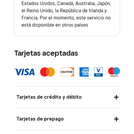
Estados Unidos, Canadá, Australia, Japón,
el Reino Unido, la República de Irlanda y
Francia. Por el momento, este servicio no
está disponible en otros países
Tarjetas aceptadas
Tarjetas de crédito y débito
Square acepta todas las tarjetas europeas y la
Tarjetas de prepago
mayoría de las tarjetas internacionales, como
Visa, Mastercard, American Express o Discover.
Square aplica comisiones por transacción