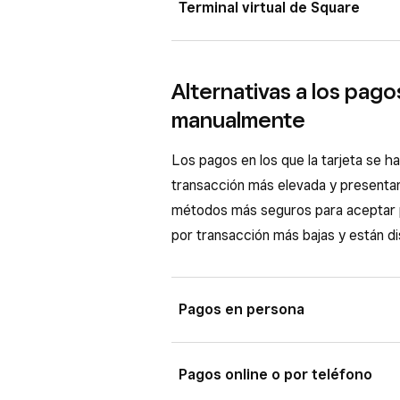
Terminal virtual de Square
☰ Más
>
Ajustes
>
Proceso de 
tarjeta
a la sección
Principales t
Para activar la anotación manual de 
Cuando quieras completar una 
pasos:
Alternativas a los pago
de pago.
manualmente
Inicia sesión en el Panel de co
Toca
Anotación manual de t
Terminal virtual
>
Ajustes
>
cliente, la fecha de vencimient
Los pagos en los que la tarjeta se 
Activa la opción
Anotación ma
facturación.
transacción más elevada y presenta
Por último, selecciona
Guarda
métodos más seguros para aceptar p
Pulsa
Cobrar
para terminar de
por transacción más bajas y están di
Cuando quieras completar una 
manualmente
para introducir 
vencimiento, el código de segu
Pagos en persona
Haz clic en
Cobrar
para proces
Si tus clientes pueden pagar en per
Pagos online o por teléfono
Square o con la función Tap to Pay 