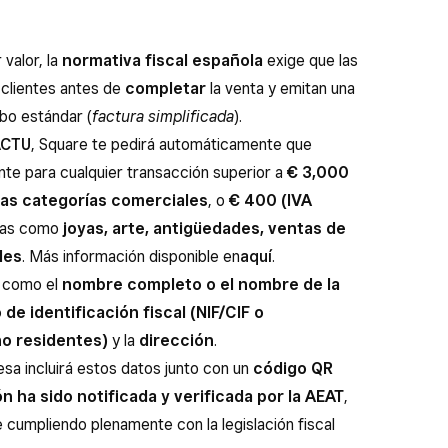
valor, la
normativa fiscal española
exige que las
 clientes antes de
completar
la venta y emitan una
ibo estándar (
factura simplificada
).
ACTU
, Square te pedirá automáticamente que
ente para cualquier transacción superior a
€ 3,000
 las categorías comerciales
, o
€ 400 (IVA
icas como
joyas, arte, antigüedades, ventas de
les
. Más información disponible en
aquí
.
n como el
nombre completo o el nombre de la
de identificación fiscal (NIF/CIF o
no residentes)
y la
dirección
.
resa incluirá estos datos junto con un
código QR
n ha sido notificada y verificada por la AEAT
,
e cumpliendo plenamente con la legislación fiscal