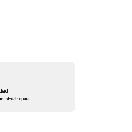
idad
omunidad Square.