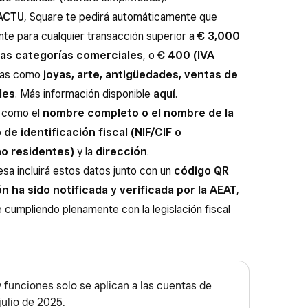
ACTU
, Square te pedirá automáticamente que
ente para cualquier transacción superior a
€ 3,000
 las categorías comerciales
, o
€ 400 (IVA
icas como
joyas, arte, antigüedades, ventas de
les
. Más información disponible
aquí
.
n como el
nombre completo o el nombre de la
de identificación fiscal (NIF/CIF o
no residentes)
y la
dirección
.
resa incluirá estos datos junto con un
código QR
n ha sido notificada y verificada por la AEAT
,
e cumpliendo plenamente con la legislación fiscal
 funciones solo se aplican a las cuentas de
julio de 2025.