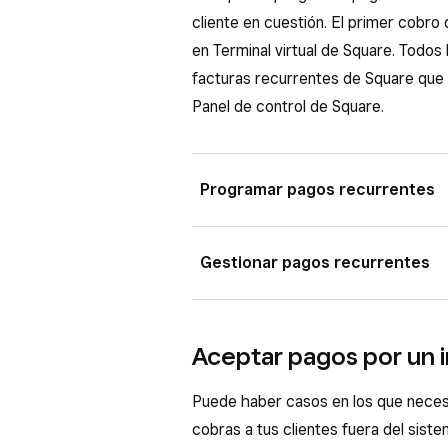
cliente en cuestión. El primer cobro
en Terminal virtual de Square. Todos 
facturas recurrentes de Square que
Panel de control de Square.
Programar pagos recurrentes
Inicia sesión en el Panel de co
Gestionar pagos recurrentes
Facturas y pagos
o
Pagos
) 
Podrás gestionar los pagos recurren
Selecciona
Aceptar un pago
TPV Square y Facturas Square. Si ed
Aceptar pagos por un i
Selecciona
Cobro rápido
para
impuestos, todos los cambios que h
artículo
para añadir un artícul
pagos recurrentes del grupo. Para e
Puede haber casos en los que neces
un código de barras.
cobras a tus clientes fuera del sist
Desde el Panel de control d
Si quieres, puedes añadir un d