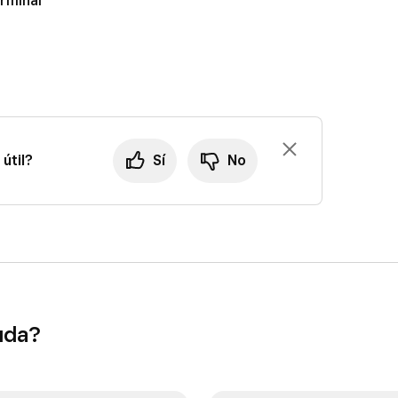
rminal
n efectivo
o
Registrar otro pago
.
útil?
Sí
No
uda?