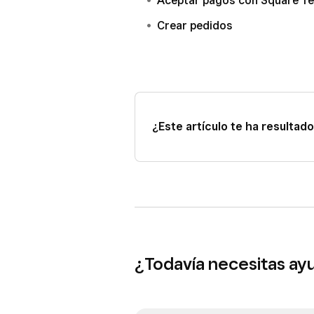
Aceptar pagos con Square Te
Selecciona
Registrar pago e
Crear pedidos
Haz clic en
Cobrar
.
¿Este artículo te ha resultado 
¿Todavía necesitas ay