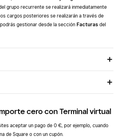
 del grupo recurrente se realizará inmediatamente
los cargos posteriores se realizarán a través de
 podrás gestionar desde la sección
Facturas
del
ntrol de Square y ve a
Pedidos y pagos
(o bien a
>
Terminal virtual
.
tes desde el Panel de control o las aplicaciones
(o
Vista general
>
Aceptar un pago
).
itas los artículos, modificadores, descuentos o
mporte cero con Terminal virtual
 cobrar un importe personalizado o
Venta por
agas aparecerán reflejados en los posteriores
o nuevo o que ya tengas a la venta, o bien escanea
llo, sigue estos pasos:
ites aceptar un pago de 0 €, por ejemplo, cuando
ema de Square o con un cupón.
e Square:
Ve a la sección Facturas y haz clic en
escuento, un impuesto, un coste del servicio, una