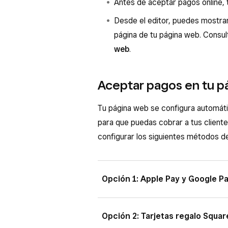
Antes de aceptar pagos online,
Desde el editor, puedes mostra
página de tu página web. Cons
web
.
Aceptar pagos en tu p
Tu página web se configura automát
para que puedas cobrar a tus client
configurar los siguientes métodos d
Opción 1: Apple Pay y Google P
Con Apple Pay y Google Pay, puedes 
Opción 2: Tarjetas regalo Squar
en tus tiendas virtuales, especialm