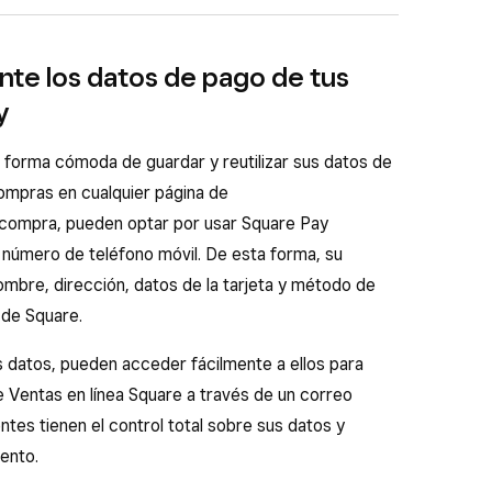
 cuando quieras.
rjetas regalo de Square para comprar en tu página
te los datos de pago de tus
ntrol de Square y ve a
Ventas en línea
>
Páginas
 pedir tarjetas regalo
.
ay
a para animar a la clientela a repetir en tu
uración compartida
) >
Proceso de pago
.
enviar tarjetas regalo
.
a forma cómoda de guardar y reutilizar sus datos de
Aceptar Apple Pay
o
Aceptar Google Pay
mpras en cualquier página de
 la compra, pueden optar por usar Square Pay
 número de teléfono móvil. De esta forma, su
 Pay en tu página web, pero no aparecen las
ombre, dirección, datos de la tarjeta y método de
 de pago, prueba estas soluciones:
l de Square.
b desde el
editor
y actualízala. Si tienes varias,
s datos, pueden acceder fácilmente a ellos para
 ellas para actualizar los ajustes de todas.
e Ventas en línea Square a través de un correo
y vuelve a activarlos desde el Panel de control
ntes tienen el control total sobre sus datos y
>
Páginas web
(o
Tienda virtual
) >
Ajustes
(o
ento.
 >
Proceso de pago
.