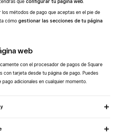
 tendrás que
configurar tu página web
.
r los métodos de pago que aceptas en el pie de
ulta cómo
gestionar las secciones de tu página
ágina web
icamente con el procesador de pagos de Square
es con tarjeta desde tu página de pago. Puedes
e pago adicionales en cualquier momento.
ay
cobrar a tus clientes de forma rápida y sencilla
e
ente en dispositivos móviles. Puedes activar estas