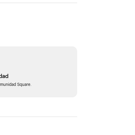
idad
omunidad Square.