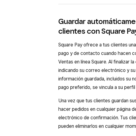
carteras digitales en tu página web
Tus clientes pueden utilizar las ta
Guardar automáticamen
Inicia sesión en el Panel de co
web. Descubre cómo
configurar y
clientes con Square P
web
(o
Tienda virtual
).
También puedes venderlas en tu págin
Haz clic en
Ajustes
(o
Config
negocio. Descubre cómo
vender y 
Square Pay ofrece a tus clientes un
En Square, activa las opciones
pago y de contacto cuando hacen co
como corresponda.
Ventas en línea Square. Al finalizar
indicando su correo electrónico y su
Si has activado Apple Pay o Google
información guardada, incluidos su n
formas de pago durante el proceso
pago preferido, se vincula a su perfi
Vuelve a publicar tu página we
Una vez que tus clientes guardan su
puedes volver a publicar una de
hacer pedidos en cualquier página d
Desactiva los métodos de pago 
electrónico de confirmación. Tus clie
de Square >
Ventas en línea
pueden eliminarlos en cualquier mom
Configuración compartida
)