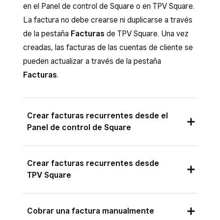
en el Panel de control de Square o en TPV Square.
La factura no debe crearse ni duplicarse a través
de la pestaña
Facturas
de TPV Square. Una vez
creadas, las facturas de las cuentas de cliente se
pueden actualizar a través de la pestaña
Facturas
.
Crear facturas recurrentes desde el
Panel de control de Square
Inicia sesión en el Panel de control de
Crear facturas recurrentes desde
Square y ve a
Clientes
>
Cuentas de
TPV Square
cliente
.
Selecciona la cuenta que quieras cobrar.
Abre la aplicación y pulsa
≡ Más
>
Cobrar una factura manualmente