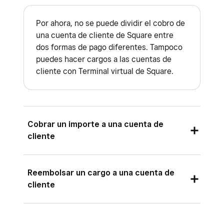
Haz clic en
(•••)
>
Hacer un ajuste
.
Por ahora, no se puede dividir el cobro de
Sigue las indicaciones y haz clic en
Aplicar
.
una cuenta de cliente de Square entre
dos formas de pago diferentes. Tampoco
Estos ajustes solo afectan a las cuentas de
puedes hacer cargos a las cuentas de
cliente y no aparecerán en las transacciones ni
cliente con Terminal virtual de Square.
en los informes.
Cobrar un importe a una cuenta de
cliente
Cuando hayas creado al menos una cuenta de
Reembolsar un cargo a una cuenta de
cliente, podrás usarla para cobrar las compras
cliente
que correspondan.
Para
reembolsar un cargo
que se haya hecho
Para hacerlo desde TPV Square, sigue estos
a una cuenta de cliente, sigue los mismos pasos