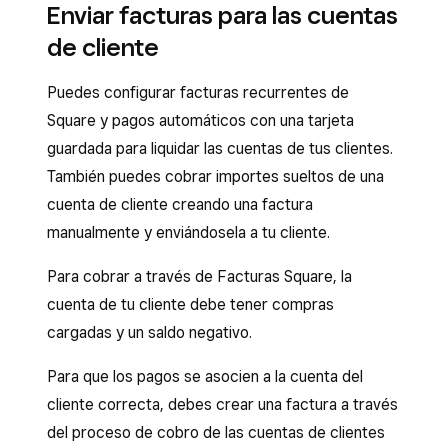
pasos:
Enviar facturas para las cuentas
que con cualquier otra transacción. Una vez que
de cliente
Cuando vayas a completar una transacción,
se haya reembolsado el pago, el saldo de la
pulsa
Cobrar
.
cuenta de tu cliente se ajustará
Puedes configurar facturas recurrentes de
Selecciona
Cuenta de cliente
como
automáticamente.
Square y pagos automáticos con una tarjeta
método de pago.
guardada para liquidar las cuentas de tus clientes.
Pulsa
Confirmar
>
Cobrar
.
También puedes cobrar importes sueltos de una
cuenta de cliente creando una factura
manualmente y enviándosela a tu cliente.
Para cobrar a través de Facturas Square, la
cuenta de tu cliente debe tener compras
cargadas y un saldo negativo.
Para que los pagos se asocien a la cuenta del
cliente correcta, debes crear una factura a través
del proceso de cobro de las cuentas de clientes