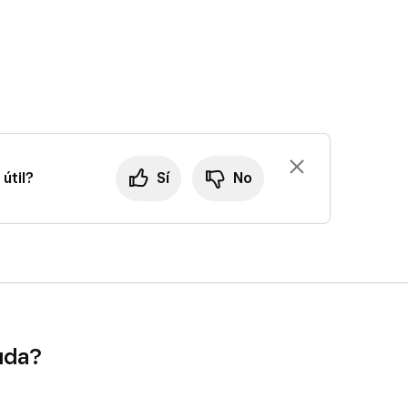
nga los artículos que quieras reagrupar.
a
Combinar
.
útil?
Sí
No
uda?