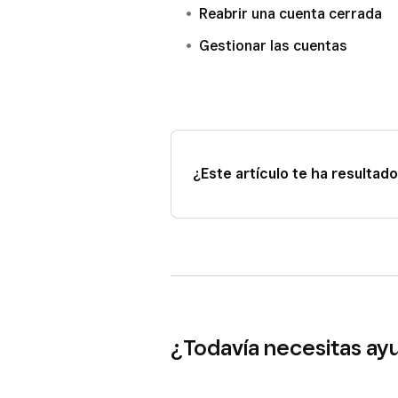
Reabrir una cuenta cerrada
Abre la aplicación.
Gestionar las cuentas
Selecciona la cuenta que conte
Selecciona los artículos y puls
Por último, pulsa
Guardar
.
¿Este artículo te ha resultado 
¿Todavía necesitas ay