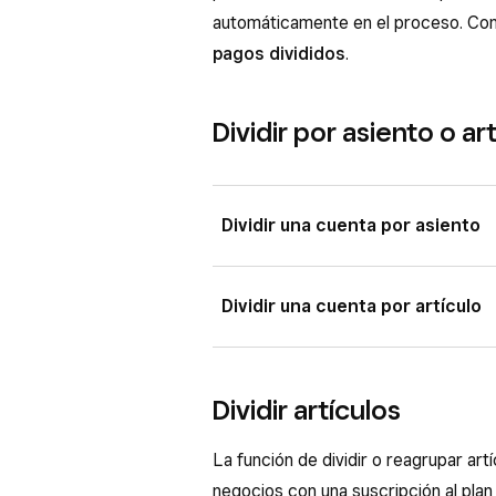
automáticamente en el proceso. Co
pagos divididos
.
Dividir por asiento o ar
Dividir una cuenta por asiento
Desde la aplicación TPV Square con
Dividir una cuenta por artículo
bar habilitado, o bien desde la apli
Abre la aplicación.
Desde la aplicación TPV Square con
bar habilitado, o bien desde la apli
Selecciona la cuenta que quiera
Dividir artículos
Elige
Dividir por asiento
.
Abre la aplicación.
La función de dividir o reagrupar artí
Se creará automáticamente una
Selecciona la cuenta que quiera
negocios con una suscripción al pla