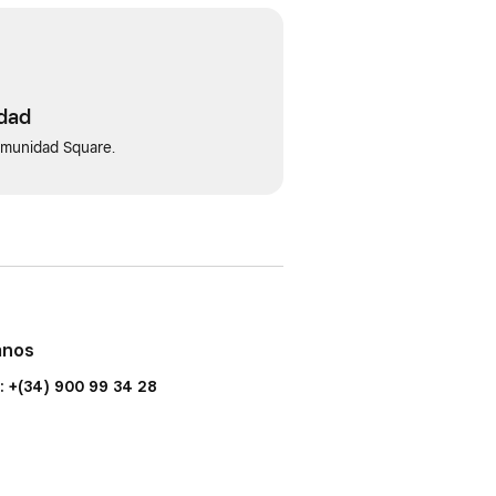
idad
omunidad Square.
anos
: +(34) 900 99 34 28