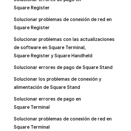
Square Register y Square Handheld
Square Register
Usar modos en TPV Square
Solucionar problemas de conexión de red en
Configurar los ajustes de las notificaciones
Square Register
sobre los pedidos y el proceso de pago de
Solucionar problemas con las actualizaciones
Square Kiosk
de software en Square Terminal,
Crear, asignar y editar perfiles de
Square Register y Square Handheld
Square Kiosk
Solucionar errores de pago de Square Stand
Editar el diseño de marca en Square Kiosk
Solucionar los problemas de conexión y
Transferir cuentas desde dispositivos no
alimentación de Square Stand
compatibles
Solucionar errores de pago en
Square Terminal
Solucionar problemas de conexión de red en
Square Terminal