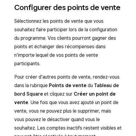
Sélectionnez un client.
Configurer des points de vente
l’écran, appuyez sur
Plus
>
Clients
et
Dans le profil du client, cliquez sur
sélectionnez un client.
Sélectionnez les points de vente que vous
Fidélisation
, puis cliquez sur « ••• ».
Dans le profil du client, cliquez sur
souhaitez faire participer lors de la configuration
Pour consulter le nombre total des points
Fidélisation
, puis cliquez sur « ••• ».
du programme. Vos clients pourront gagner des
du client qui vont bientôt expirer, cliquez
Pour consulter le nombre total des points
points et échanger des récompenses dans
sur
Afficher les points arrivant à
du client qui vont bientôt expirer, cliquez
n’importe lequel de vos points de vente
expiration
.
sur
Afficher les points arrivant à
participants.
expiration
.
Pour créer d’autres points de vente, rendez-vous
dans la rubrique
Points de vente
du
Tableau de
bord Square
et cliquez sur
Créer un point de
vente
. Une fois que vous avez ajouté un point de
vente, vous ne pouvez plus le supprimer, mais
vous pouvez le désactiver quand vous le
souhaitez. Les comptes inactifs restent visibles et