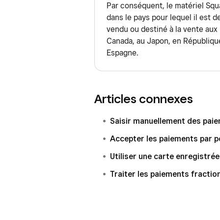
Natixis)
Par conséquent, le matériel Squ
Lorsque vous traitez des cartes inte
dans le pays pour lequel il est d
vendu ou destiné à la vente aux 
Si vous rencontrez des difficul
Canada, au Japon, en République
demandez au titulaire de la c
Espagne.
Il peut arriver que la société 
devise au titulaire, car les pai
du pays.
Articles connexes
Vous devez être situé dans le
pour traiter les paiements.
Saisir manuellement des paie
Accepter les paiements par po
Square peut également traiter les p
Factures Square ou nos solution
Utiliser une carte enregistré
envoyer des factures Square
et
Traiter les paiements fractio