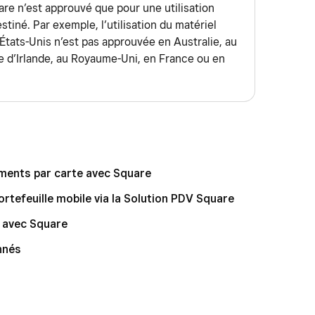
are n’est approuvé que pour une utilisation
rnationales, gardez à l’esprit les points suivants :
estiné. Par exemple, l’utilisation du matériel
États-Unis n’est pas approuvée en Australie, au
tés lors du traitement d’une carte internationale,
 d’Irlande, au Royaume-Uni, en France ou en
arte de communiquer avec sa banque émettrice.
émettrice d’une carte facture la conversion de
ements doivent être traités dans la devise officielle
 pays où vous avez activé votre compte Square
ments par carte avec Square
rtefeuille mobile via la Solution PDV Square
aiements de vos clients internationaux via
s d’e-commerce. Découvrez comment
créer et
e avec Square
 comment
démarrer avec Vente en ligne Square
.
nnés