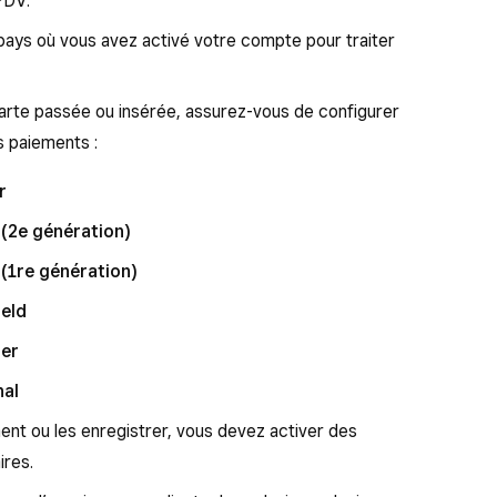
PDV.
pays où vous avez activé votre compte pour traiter
carte passée ou insérée, assurez-vous de configurer
s paiements :
r
(2e génération)
(1re génération)
eld
ter
nal
ent ou les enregistrer, vous devez activer des
ires.