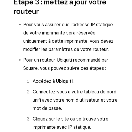
Étape 3 : mettez à jour votre
imprimer un nouveau rapport de
routeur
configuration avec la mention Statique au
lieu de DHCP à côté de l’adresse IP.
Pour vous assurer que l’adresse IP statique
de votre imprimante sera réservée
uniquement à cette imprimante, vous devez
modifier les paramètres de votre routeur.
Pour un routeur Ubiquiti recommandé par
Square, vous pouvez suivre ces étapes :
Accédez à
Ubiquiti
.
Connectez-vous à votre tableau de bord
unifi avec votre nom d’utilisateur et votre
mot de passe.
Cliquez sur le site où se trouve votre
imprimante avec IP statique.