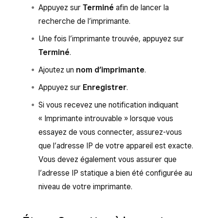
mot de passe, appuyez sur
Annuler
.
le champ
Adresse IP
, puis cliquez sur
Appuyez sur
Terminé
afin de lancer la
Envoyer
.
À partir du menu principal, cliquez sur
recherche de l’imprimante.
Paramètres IP
, puis sélectionnez
Sur la page suivante, cliquez sur
Une fois l’imprimante trouvée, appuyez sur
Statique
. Les champs de l’adresse IP et
Réinitialiser
.
Terminé
.
du masque de sous-réseau actuels
Ajoutez un
nom d’imprimante
.
devraient se remplir automatiquement. Si
ce n’est pas le cas, vous trouverez ces
Appuyez sur
Enregistrer
.
informations sur la page de test imprimée à
Si vous recevez une notification indiquant
la première étape.
« Imprimante introuvable » lorsque vous
Cliquez sur
Envoyer
.
essayez de vous connecter, assurez-vous
que l’adresse IP de votre appareil est exacte.
Dans le menu principal, cliquez sur
Vous devez également vous assurer que
Enregistrer
>
Impression de la
l’adresse IP statique a bien été configurée au
configuration
>
Redémarrer l’appareil
.
niveau de votre imprimante.
Cliquez sur
Exécuter
.
L’imprimante de caisse doit redémarrer et