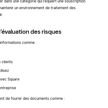
er dans une catégorie qui requiert une souscription.
 maintenir un environnement de traitement des
é.
évaluation des risques
 informations comme :
 clients
ilisez
 avec Square
entreprise
nt de fournir des documents comme :