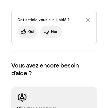
Cliquez sur
Terminé
.
déroulant.
Activez ou désactivez les options
Image
,
Titre
et
Prix
.
Cet article vous a-t-il aidé ?
Oui
Non
Vous avez encore besoin
d’aide ?