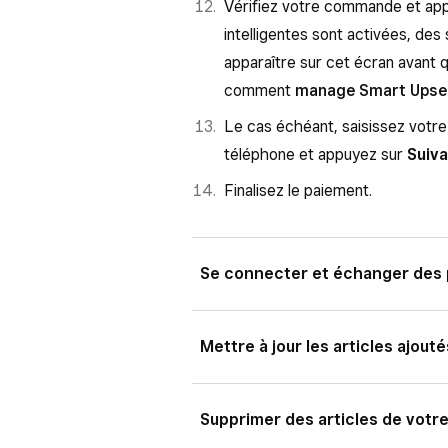
Vérifiez votre commande et ap
intelligentes sont activées, de
apparaître sur cet écran avant
comment
manage Smart Upsel
Le cas échéant, saisissez votr
téléphone et appuyez sur
Suiv
Finalisez le paiement.
Se connecter et échanger des p
Appuyez sur
Récompenses
d
Mettre à jour les articles ajou
numéro de téléphone.
Appuyez sur
Se connecter ou
Appuyez sur l’article sous Vo
Supprimer des articles de vot
à votre programme de fidélisat