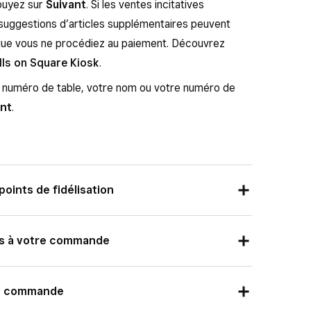
puyez sur
Suivant
. Si les ventes incitatives
s suggestions d’articles supplémentaires peuvent
 que vous ne procédiez au paiement. Découvrez
ls on Square Kiosk
.
e numéro de table, votre nom ou votre numéro de
ant
.
oints de fidélisation
ans le coin supérieur droit et saisissez votre
tés à votre commande
 s’inscrire
pour vous inscrire ou vous connecter
tre commande.
re commande
ion.