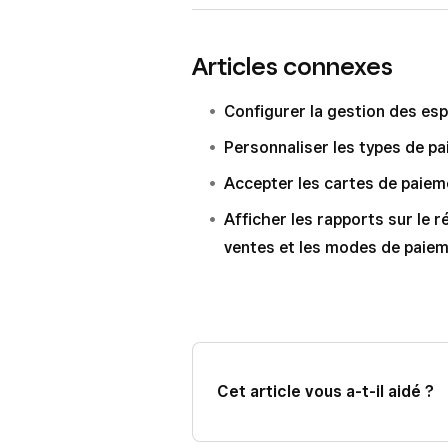
Développez la section
Autre
s
Connectez-vous au Tableau de
afficher le total de vos vente
Articles connexes
Paiements
>
Modes de paie
personnalisés.
Développez la section
Autre
p
Configurer la gestion des es
paiement personnalisé que vou
Personnaliser les types de p
Accepter les cartes de paiem
Afficher les rapports sur le r
ventes et les modes de paie
Cet article vous a-t-il aidé ?