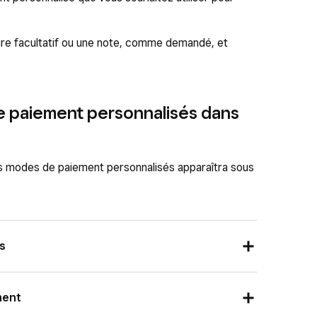
ire facultatif ou une note, comme demandé, et
e paiement personnalisés dans
des modes de paiement personnalisés apparaîtra sous
s
 bord Square, puis accédez à
Rapports
>
ment