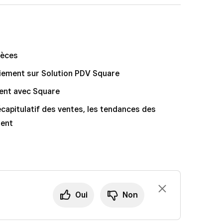
ous
Total des paiements encaissés
pour
 bord Square, puis accédez à
Rapports
>
s réparti selon vos modes de paiement
ment
.
our afficher une ventilation pour chaque mode de
pèces
s avez configuré.
aiement sur Solution PDV Square
ent avec Square
écapitulatif des ventes, les tendances des
ment
Oui
Non