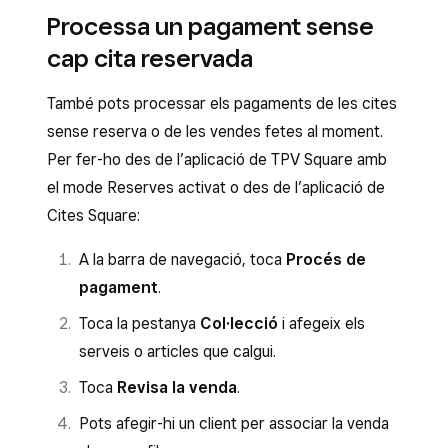
Reserves activat o des de l’aplicació de TPV de
Selecciona la cita que vols cobrar, obre’n
Processa un pagament sense
Cites Square:
els detalls i fes clic a
Accepta el
cap cita reservada
pagament
.
Toca la cita al calendari. També pots tocar
També pots processar els pagaments de les cites
A
Mètode de pagament
, selecciona el
Procés de pagament
i seleccionar una
sense reserva o de les vendes fetes al moment.
que vulguis i segueix les instruccions per
cita de la llista que es mostra a la pestanya
Per fer-ho des de l’aplicació de TPV Square amb
completar la venda.
Cites.
Nota:
la venda s’associarà a
el mode Reserves activat o des de l’aplicació de
l’empleat amb el qual s’ha reservat la cita.
Fes clic a
Càrrec a la targeta
o
Registra
Cites Square:
el pagament
.
Toca
Revisa i processa el pagament
.
A la barra de navegació, toca
Procés de
Afegeix qualsevol article o servei addicional
Nota:
si modifiques una cita abans d’acceptar el
pagament
.
i selecciona
Cobra
. La informació de la cita
pagament online corresponent, assegura’t de
es transferirà automàticament des de la
Toca la pestanya
Col·lecció
i afegeix els
fer clic a Desa abans d’acceptar-lo.
cita reservada.
serveis o articles que calgui.
Processa la targeta del client o el mètode
Toca
Revisa la venda
.
de pagament que vulguis per completar la
Pots afegir-hi un client per associar la venda
transacció.