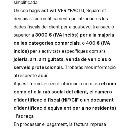
simplificada.
Un cop hagis
activat VERI*FACTU
, Square et
demanarà automàticament que introdueixis les
dades fiscals del client per a qualsevol transacció
superior a
3000 € (IVA inclòs) per a la majoria
de les categories comercials
, o
400 € (IVA
inclòs)
per a activitats específiques com ara
joieria, art, antiguitats, venda de vehicles o
serveis professionals
. Trobaràs més informació
al respecte
aquí
.
Aquest formulari recull informació com ara
el nom
complet o la raó social del client, el número
d’identificació fiscal (NIF/CIF o un document
d’identificació equivalent per a no residents)
i
l’adreça
.
En processar el pagament, la factura impresa