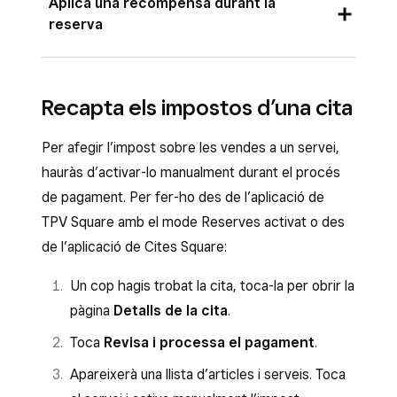
Aplica una recompensa durant la
Reserves activat o des de l’aplicació de TPV de
reserva
Cites Square:
També pots aplicar la recompensa de
Obre l’aplicació de TPV, selecciona la cita
fidelització dels clients quan els reservis una
del calendari i toca
Revisa i cobra
.
Recapta els impostos d’una cita
cita.
A la pantalla següent, toca
Afegeix un
Per afegir l’impost sobre les vendes a un servei,
article o un descompte
>
Bescanvia les
Des de l’aplicació de TPV Square amb el mode
hauràs d’activar-lo manualment durant el procés
recompenses
.
Reserves activat o des de l’aplicació de TPV de
de pagament. Per fer-ho des de l’aplicació de
Cites Square:
Selecciona el client per consultar les
TPV Square amb el mode Reserves activat o des
recompenses que té disponibles i toca
Obre l’aplicació de TPV, ves al calendari i
de l’aplicació de Cites Square:
Aplica a la cistella
. També pots tocar
Fes
toca
Crea una cita
>
Afegeix un article
servir el codi
per introduir manualment el
Un cop hagis trobat la cita, toca-la per obrir la
o un descompte
.
codi de la recompensa. Un cop hagis
pàgina
Detalls de la cita
.
Selecciona el client per consultar les
aplicat una recompensa, se’t redirigirà
Toca
Revisa i processa el pagament
.
recompenses que té disponibles i toca
automàticament a la pantalla del procés de
Apareixerà una llista d’articles i serveis. Toca
Aplica a la cistella
. També pots tocar
Fes
pagament.