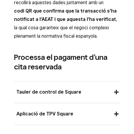
recollirà aquestes dades juntament amb un
codi QR que confirma que la transacció s’ha
notificat a l’AEAT i que aquesta l’ha verificat
,
la qual cosa garanteix que el negoci compleixi
plenament la normativa fiscal espanyola.
Processa el pagament d’una
cita reservada
Tauler de control de Square
Inicia la sessió al Tauler de control de
Aplicació de TPV Square
Square i ves a
Cites
(o a
Pagaments
>
Cites
) >
Calendari
.
Des de l’aplicació de TPV Square amb el mode