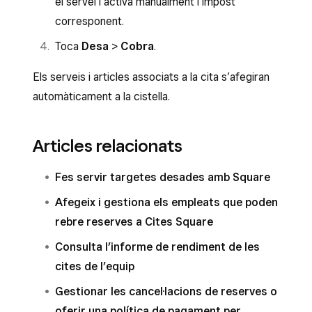
el servei i activa manualment l’impost
servir el codi
per introduir manualment el
Toca
Cobra
per completar la transacció.
corresponent.
codi de la recompensa.
Toca
Desa
>
Cobra
.
Quan processis el pagament del client,
qualsevol recompensa que hagis afegit
Els serveis i articles associats a la cita s’afegiran
s’aplicarà automàticament a la venda.
automàticament a la cistella.
Consulta com
aplicar cupons i recompenses a
les transaccions
.
Articles relacionats
Fes servir targetes desades amb Square
Afegeix i gestiona els empleats que poden
rebre reserves a Cites Square
Consulta l’informe de rendiment de les
cites de l’equip
Gestionar les cancel·lacions de reserves o
oferir una política de pagament per