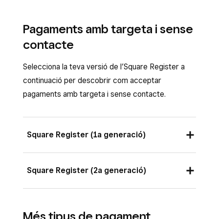
Pagaments amb targeta i sense
contacte
Selecciona la teva versió de l’Square Register a
continuació per descobrir com acceptar
pagaments amb targeta i sense contacte.
Square Register (1a generació)
Accepta pagaments a l’Square Register
Square Register (2a generació)
(1a generació) amb la pantalla del client
acoblada o desacoblada.
Accepta pagaments a l’Square Register
Col·loca la pantalla del client de manera que
(2a generació) amb la pantalla del client
Més tipus de pagament