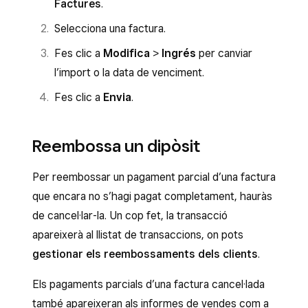
Factures
.
després, a
Envia
per enviar-la al client.
Prem
Desa
quan hagis acabat i
Envia
per
Selecciona una factura.
remetre’l al client.
Fes clic a
Modifica
>
Ingrés
per canviar
l’import o la data de venciment.
Fes clic a
Envia
.
Reembossa un dipòsit
Per reembossar un pagament parcial d’una factura
que encara no s’hagi pagat completament, hauràs
de cancel·lar-la. Un cop fet, la transacció
apareixerà al llistat de transaccions, on pots
gestionar els reembossaments dels clients
.
Els pagaments parcials d’una factura cancel·lada
també apareixeran als informes de vendes com a