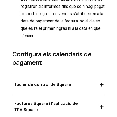
registren als informes fins que se n’hagi pagat
l’import íntegre. Les vendes s’atribueixen a la
data de pagament de la factura, no al dia en
què es fa el primer ingrés ni a la data en què
s’envia.
Configura els calendaris de
pagament
Tauler de control de Square
Inicia la sessió al Tauler de control de
Factures Square i l’aplicació de
Square i ves a
Comandes i pagaments
(o
TPV Square
bé a
Factures i pagaments
o a