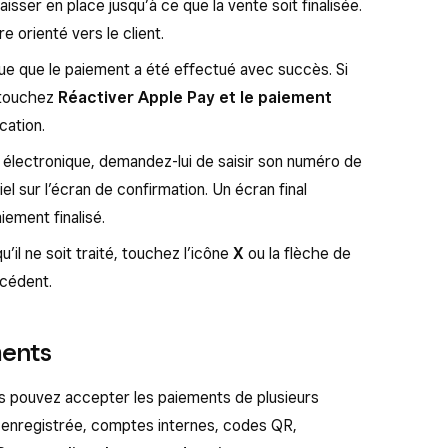
aisser en place jusqu’à ce que la vente soit finalisée.
e orienté vers le client.
que que le paiement a été effectué avec succès. Si
, touchez
Réactiver Apple Pay et le paiement
ication.
çu électronique, demandez-lui de saisir son numéro de
l sur l’écran de confirmation. Un écran final
iement finalisé.
’il ne soit traité, touchez l’icône
X
ou la flèche de
écédent.
ments
s pouvez accepter les paiements de plusieurs
 enregistrée, comptes internes, codes QR,