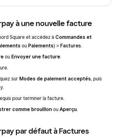
erpay à une nouvelle facture
bord Square et accédez à
Commandes et
aiements
ou
Paiements
) >
Factures
.
re
ou
Envoyer une facture
.
ure.
iquez sur
Modes de paiement acceptés
, puis
y.
quis pour terminer la facture.
strer comme brouillon
ou
Aperçu
.
erpay par défaut à Factures