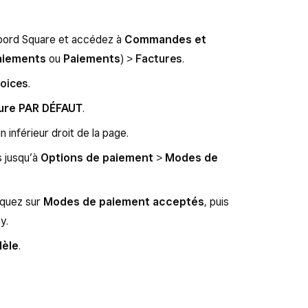
bord Square et accédez à
Commandes et
aiements
ou
Paiements
) >
Factures
.
voices
.
ure PAR DÉFAUT
.
n inférieur droit de la page.
s jusqu’à
Options de paiement
>
Modes de
iquez sur
Modes de paiement acceptés
, puis
y.
dèle
.