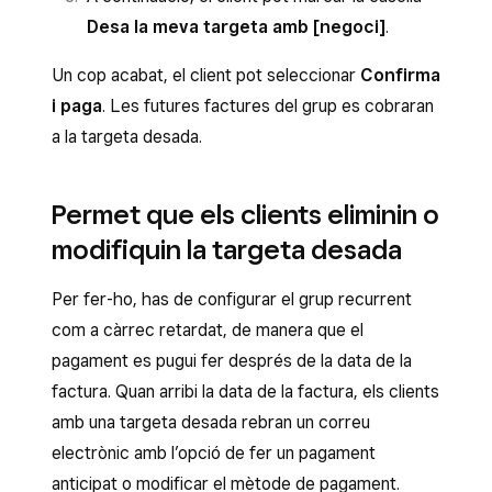
com a esborrany
. Si vols programar-la per
esborrany
o
enviar-la
. Si vols programar
canvis s’apliquen a totes les factures que
Desa la meva targeta amb [negoci]
.
a més endavant, fes clic a
Programa la
Per modificar la informació del grup
la factura recurrent per a més endavant,
s’emetin a partir de llavors. Un cop confirmis
factura
.
recurrent (informació del client, partides,
fes clic a
Programa
.
Un cop acabat, el client pot seleccionar
Confirma
que vols finalitzar un grup recurrent, ja no
mètode de pagament, etc.), toca
Modifica
i paga
. Les futures factures del grup es cobraran
s’enviaran factures des d’aquest grup.
Quan el client rebi la factura recurrent, podrà
Quan el client rebi la factura recurrent,
per fer canvis i, a continuació, toca
a la targeta desada.
Qualsevol factura pendent continuarà sent
pagar-te de forma segura online. Si ja té la
podrà efectuar el pagament de forma
Modifica el grup recurrent
.
vàlida.
targeta desada, se li cobrarà automàticament.
segura online. Si ja té la targeta desada, se li
També pots tocar
(•••)
a
Mostra les
Normalment, els diners es transfereixen al
cobrarà automàticament. Els fons
Permet que els clients eliminin o
factures recurrents
o
Finalitza el grup
compte bancari en un o dos dies hàbils a partir
s’ingressaran seguint el calendari de
modifiquin la targeta desada
recurrent
.
de la data de processament.
transferències. Aquí t’expliquem com
configurar i modificar les opcions de
Per fer-ho, has de configurar el grup recurrent
transferència
.
com a càrrec retardat, de manera que el
pagament es pugui fer després de la data de la
factura. Quan arribi la data de la factura, els clients
amb una targeta desada rebran un correu
electrònic amb l’opció de fer un pagament
anticipat o modificar el mètode de pagament.