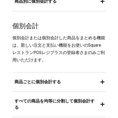
商品別に個別会計する
モードが有効になっているSquare POSレジア
プリまたはSquare レストランPOSレジアプリ
フルサービス、クイックサービス、またはバー
からの場合：
モードが有効になっているSquare POSレジア
個別会計
Square POSレジアプリを開きます。
プリまたはSquare レストランPOSレジアプリ
からの場合：
個別会計または個別会計した商品をまとめる機能
個別会計する伝票を選択し、[
アクション
]
は、
新しい注文と支払い機能
をお使いのSquare
> [
個別会計
] の順にタップし ます。
Square POSレジアプリを開きます。
レストランPOSレジプラスの登録者さまのみご利
[
座席別に個別会計
] を選択します。
個別会計する伝票を選択し、[
アクション
]
用いただけます。
商品が登録されている座席ごとに新しい伝
> [
個別会計
] の順にタップし ます。
票が自動作成されます。テーブル単位で登
[
商品別に個別会計
] を選択します。
録された商品の移動や、個別会計した伝票
商品ごとに個別会計する
別の伝票に移動する商品を選択します。
間での商品の移動が可能です。
[
新規伝票を作成
] をタップします。
フルサービス、クイックサービス、またはバー
商品を新しい伝票に移動したら、[
保存
] を
すべての商品を均等に分割して個別会計す
モードが有効になっているSquare POSレジア
[
すべて保存
] を選択します。
タップします。
る
プリまたはSquare レストランPOSレジアプリ
からの場合：