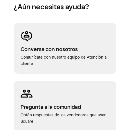
¿Aún necesitas ayuda?
Nueva York
Carolina del Norte
Ohio
Oregón
Tennessee
Conversa con nosotros
Texas
Comunícate con nuestro equipo de Atención al
cliente
Virginia
Washington
Pregunta a la comunidad
Obtén respuestas de los vendedores que usan
Square