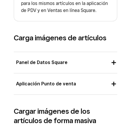
para los mismos artículos en la aplicación
de PDV y en Ventas en línea Square.
Carga imágenes de artículos
Panel de Datos Square
Inicia sesión en el Panel de Datos Square y
Aplicación Punto de venta
haz clic en
Artículos y servicios
(o
Artículos y menús
o
Artículos e
Abre la aplicación Square y pulsa
≡ Más
.
inventario
) >
Artículos
>
Surtido de
Cargar imágenes de los
Pulsa
Artículos
>
Todos los artículos
.
artículos
.
artículos de forma masiva
Pulsa el artículo seleccionado de la lista o
Haz clic en el artículo seleccionado de la