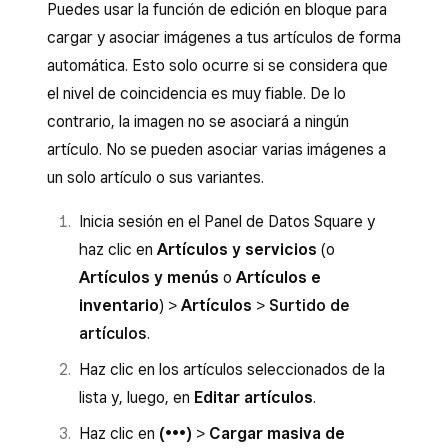
en
Crear artículo
.
lista o
Crear artículo
.
Puedes usar la función de edición en bloque para
cargar y asociar imágenes a tus artículos de forma
Pulsa el ícono con el nombre del artículo.
Busca la zona para soltar imágenes.
automática. Esto solo ocurre si se considera que
Arrastra y suelta un archivo, haz clic en la
Selecciona
Elegir del surtido
para agregar
el nivel de coincidencia es muy fiable. De lo
zona donde se sueltan las imágenes para
un archivo de imagen desde tu dispositivo o
contrario, la imagen no se asociará a ningún
buscarlo en tu computadora o selecciónalo
Selecciona
Tomar foto
para usar la
artículo. No se pueden asociar varias imágenes a
de tu surtido.
cámara de tu dispositivo.
un solo artículo o sus variantes.
Para agregar imágenes a variantes
Pulsa
Guardar
.
específicas, ve a
Variantes
y haz clic en el
Inicia sesión en el Panel de Datos Square y
Para eliminar un artículo, pulsa la imagen y, luego
ícono de la imagen junto a la variante que
haz clic en
Artículos y servicios
(o
en,
Eliminar imagen
.
quieres actualizar.
Artículos y menús
o
Artículos e
inventario
) >
Artículos
>
Surtido de
Si quieres, puedes hacer clic en la variante
artículos
.
del artículo para agregar imágenes.
Haz clic en los artículos seleccionados de la
Haz clic en
Guardar
.
lista y, luego, en
Editar artículos
.
Para eliminar una imagen, pasa el cursor sobre
Haz clic en
(•••)
>
Cargar masiva de
ella y haz clic en el ícono de la papelera.