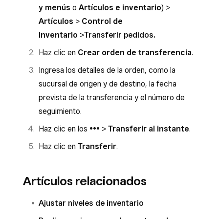
y menús
o
Artículos e inventario
) >
Para recibir un pedido de transferencia desde la
de la orden de transferencia.
Artículos
>
Control de
aplicación de punto de venta, sigue estos pasos:
inventario
>
Transferir pedidos
.
Abre la aplicación y pulsa
Inventario
>
Haz clic en
Crear orden de transferencia
.
Pedidos de transferencia
.
Ingresa los detalles de la orden, como la
Pulsa la orden de transferencia que quieres
sucursal de origen y de destino, la fecha
recibir y, luego, pulsa
Recibir artículos
.
prevista de la transferencia y el número de
Ajusta las cantidades de artículos recibidos
seguimiento.
si es necesario.
Haz clic en los
•••
>
Transferir al instante
.
Pulsa
Confirmar
.
Haz clic en
Transferir
.
Artículos relacionados
Ajustar niveles de inventario