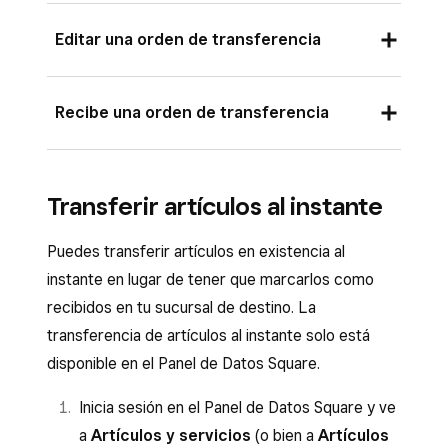
Editar una orden de transferencia
Para editar una orden de transferencia, sigue
Recibe una orden de transferencia
estos pasos:
Inicia sesión en el Panel de Datos Square y
Inicia sesión en el Panel de Datos Square y
ve a
Artículos
>
Control de inventario
>
Transferir artículos al instante
ve a
Artículos
>
Control de inventario
>
Órdenes de transferencia
.
Órdenes de transferencia
.
Puedes transferir artículos en existencia al
Haz clic en la orden de transferencia que
Haz clic en la orden de transferencia que
instante en lugar de tener que marcarlos como
quieras editar y, a continuación, en
Editar
.
quieras recibir y, luego, en
Recibir
recibidos en tu sucursal de destino. La
Cuando hayas finalizado todas las
artículos
.
transferencia de artículos al instante solo está
modificaciones, haz clic en
Guardar
.
Ajusta las cantidades de artículos recibidos
disponible en el Panel de Datos Square.
No puede editar la cantidad de un artículo que
si es necesario.
Inicia sesión en el Panel de Datos Square y ve
se transfiere para que sea inferior a la cantidad
Haz clic en
Confirmar
.
a
Artículos y servicios
(o bien a
Artículos
de artículos que ya se ha recibido en el destino