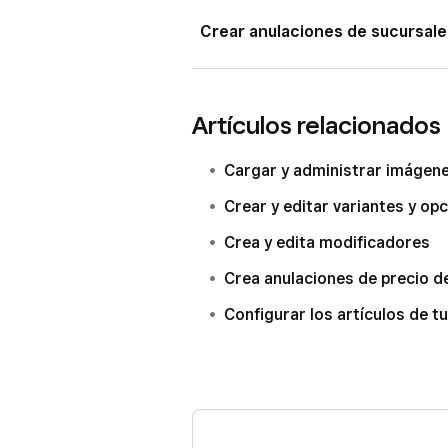
En “Sucursales y canales”,
edi
Crear anulaciones de sucursale
Haz clic en
Guardar
.
De forma predeterminada, tus artícu
canales seleccionados, pero puedes
Artículos relacionados
de un canal específico, tu artículo 
ejemplo, un artículo puede estar di
Cargar y administrar imágene
muestren una sucursal específica do
Crear y editar variantes y op
artículo en esa sucursal.
Crea y edita modificadores
Inicia sesión en el Panel de Da
Crea anulaciones de precio de
Artículos y menús
o
Artícul
Configurar los artículos de tu
artículos
].
Selecciona un artículo existent
En “Sucursales y canales”, haz
Personalizar canales por su