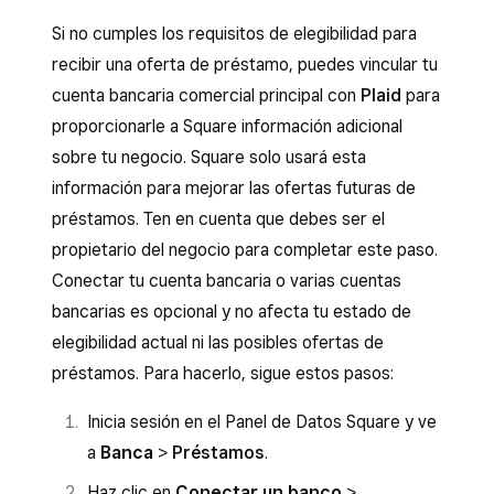
submitted, it can take up to 10 business days
offer as other factors listed above are also
Si no cumples los requisitos de elegibilidad para
for payment confirmation and for your business
considered.
recibir una oferta de préstamo, puedes vincular tu
to be re-evaluated for another loan offer.
cuenta bancaria comercial principal con
Plaid
para
proporcionarle a Square información adicional
sobre tu negocio. Square solo usará esta
información para mejorar las ofertas futuras de
préstamos. Ten en cuenta que debes ser el
propietario del negocio para completar este paso.
Conectar tu cuenta bancaria o varias cuentas
bancarias es opcional y no afecta tu estado de
elegibilidad actual ni las posibles ofertas de
préstamos. Para hacerlo, sigue estos pasos:
Inicia sesión en el Panel de Datos Square y ve
a
Banca
>
Préstamos
.
Haz clic en
Conectar un banco
>