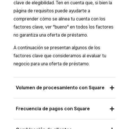
clave de elegibilidad. Ten en cuenta que, si bien la
página de requisitos puede ayudarte a
comprender cómo se alinea tu cuenta con los
factores clave, ver "bueno" en todos los factores
no garantiza una oferta de préstamo.
A continuación se presentan algunos de los
factores clave que consideramos al evaluar tu
negocio para una oferta de préstamo.
Volumen de procesamiento con Square
El monto de tu oferta de préstamo suele
Frecuencia de pagos con Square
depender de cuánto proceses mediante Square.
En general, los negocios que hayan procesado
Si aceptas pagos constantemente, es más