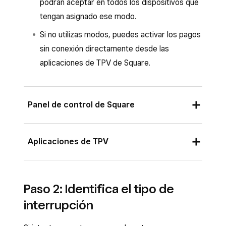
podrán aceptar en todos los dispositivos que
reclamaciones de pagos o tarjetas rechazadas.
tengan asignado ese modo.
Si no utilizas modos, puedes activar los pagos
sin conexión directamente desde las
aplicaciones de TPV de Square.
Panel de control de Square
Inicia sesión en el Panel de control y ve a
Aplicaciones de TPV
Ajustes
>
Gestión de dispositivos
>
Modos
.
Desde la aplicación TPV Square con el modo
Selecciona uno de la lista y haz clic en
Paso 2: Identifica el tipo de
Servicio de mesa, Servicio de barra, Bar,
Gestionar
en Ajustes. Si no tienes ninguno,
interrupción
Comercio, Reservas o Estándar habilitado, o
consulta cómo
crear y asignar modos
.
bien desde Square para restaurantes,