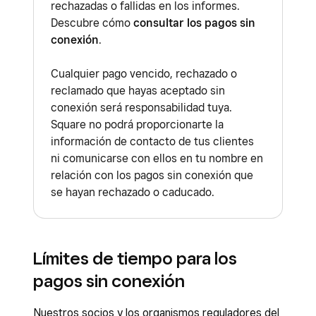
rechazadas o fallidas en los informes.
Consulta cómo
identificar los
Descubre cómo
consultar los pagos sin
modelos de tus dispositivos de
conexión
.
Square
.
Cualquier pago vencido, rechazado o
Tipos de pago:
reclamado que hayas aceptado sin
Tarjetas físicas sin contacto
conexión será responsabilidad tuya.
Square no podrá proporcionarte la
Tarjetas regalo Square
información de contacto de tus clientes
Tap to Pay en iPhone
ni comunicarse con ellos en tu nombre en
relación con los pagos sin conexión que
Tap to Pay en Android
se hayan rechazado o caducado.
Tarjetas anotadas manualmente
Aplicaciones de Square:
Facturas Square
Límites de tiempo para los
TPV Square con el modo Servicios
pagos sin conexión
Square Kiosk
Nuestros socios y los organismos reguladores del