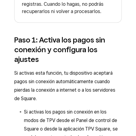
Square Reader (2.ª generación)
registras. Cuando lo hagas, no podrás
Square Handheld
recuperarlos ni volver a procesarlos.
Square Reader (1.ª generación, v3)
Square Stand (2.ª generación)
Sin embargo, te recomendamos que registres
las transacciones sin conexión antes de
Pasadas 24 horas, la sesión de pagos sin
Paso 1: Activa los pagos sin
24 horas para reducir el riesgo de
conexión finalizará y tendrás que volver a
conexión y configura los
reclamaciones de pagos o tarjetas rechazadas.
conectarte a internet mientras el dispositivo de
ajustes
Square esté conectado a tu iPhone, iPad o
dispositivo móvil Android. Tras conectarte,
Si activas esta función, tu dispositivo aceptará
podrás volver a aceptar pagos sin conexión
pagos sin conexión automáticamente cuando
durante otras 24 horas.
pierdas la conexión a internet o a los servidores
de Square.
Deberás registrar los pagos en un plazo máximo
de 72 horas desde el inicio de la sesión sin
Si activas los pagos sin conexión en los
conexión. Sin embargo, te recomendamos que
modos de TPV desde el Panel de control de
registres las transacciones sin conexión antes
Square o desde la aplicación TPV Square, se
de 24 horas para reducir el riesgo de