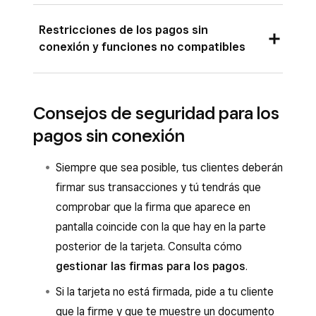
Los pagos sin conexión se pueden procesar
Restricciones de los pagos sin
desde las aplicaciones de TPV de Square, los
conexión y funciones no compatibles
dispositivos de Square y dispositivos móviles
compatibles.
Pedidos online y entregas:
Consejos de seguridad para los
Puedes aceptar pagos sin conexión desde las
en función del tipo de incidencia, los
pagos sin conexión
siguientes aplicaciones de TPV de Square:
pedidos online que recibas a través de tu
página web de Square o de otras
La aplicación TPV Square en los modos
Siempre que sea posible, tus clientes deberán
plataformas no se mostrarán en el TPV.
Servicio de mesa, Servicio de barra, Bar,
firmar sus transacciones y tú tendrás que
Comercio, Reservas o Estándar. Descubre
comprobar que la firma que aparece en
Eso sí, aparecerán en el dispositivo de
cómo
utilizar los modos con
pantalla coincide con la que hay en la parte
Square que uses en cuanto se resuelva el
TPV Square
.
posterior de la tarjeta. Consulta cómo
problema.
gestionar las firmas para los pagos
.
Aplicación Square para restaurantes
Los pedidos que hayas recibido mientras el
Si la tarjeta no está firmada, pide a tu cliente
dispositivo no tenía conexión aparecerán en
Aplicación Citas Square
que la firme y que te muestre un documento
el Panel de control de Square y se