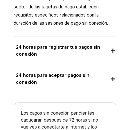
Fidelización Square:
deberás vincular y
sector de las tarjetas de pago establecen
registrar manualmente los puntos que tus
requisitos específicos relacionados con la
clientes ganen con los pagos sin conexión
duración de las sesiones de pago sin conexión.
una vez que vuelvas a conectarte a internet
y registres las transacciones.
Informes:
informes de cierre del día.
24 horas para registrar tus pagos sin
conexión
Descubre cómo
configurar y generar el
informe de cierre del día de tu
restaurante
.
Si utilizas alguno de los dispositivos de Square
24 horas para aceptar pagos sin
que se indican a continuación, tendrás que
conexión
volver a conectarlos a internet y registrar los
pagos sin conexión en un plazo de 72 horas
Si utilizas alguno de estos dispositivos de
desde el inicio de la sesión.
Square, debes aceptar los pagos sin conexión
Los pagos sin conexión pendientes
en un plazo de 24 horas.
Square Register
caducarán después de 72 horas si no
vuelves a conectarte a internet y los
Square Terminal