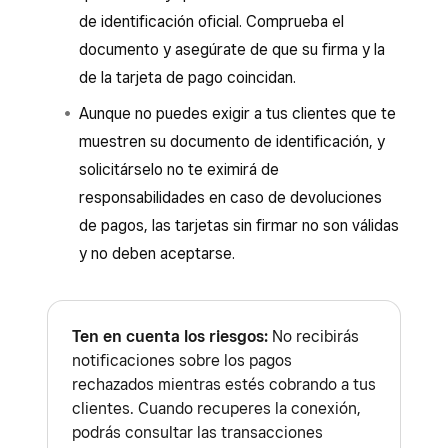
Square para comercios
de identificación oficial. Comprueba el
procesarán automáticamente cuando
documento y asegúrate de que su firma y la
Puedes aceptar pagos sin conexión desde los
vuelvas a tener internet.
de la tarjeta de pago coincidan.
siguientes dispositivos de Square:
Los pagos sin conexión
no
son compatibles con
Aunque no puedes exigir a tus clientes que te
Square Register
los siguientes dispositivos:
muestren su documento de identificación, y
Square Terminal
Dispositivos de Square:
solicitárselo no te eximirá de
Square Handheld
Square Reader (1.ª generación,
responsabilidades en caso de devoluciones
versiones 1 y 2)
de pagos, las tarjetas sin firmar no son válidas
Square Reader (2.ª generación)
y no deben aceptarse.
Dispositivos Square Kiosk con la
Square Reader (1.ª generación, v3)
aplicación Square Kiosk
Square Stand (2.ª generación)
Square Terminal conectado (API de
Ten en cuenta los riesgos:
No recibirás
Consulta cómo
identificar los modelos de tus
Square Terminal) como pantalla para el
notificaciones sobre los pagos
dispositivos de Square
.
cliente y como TPV Consulta cómo
rechazados mientras estés cobrando a tus
clientes. Cuando recuperes la conexión,
conectar Square Terminal con
podrás consultar las transacciones
TPV Square
.