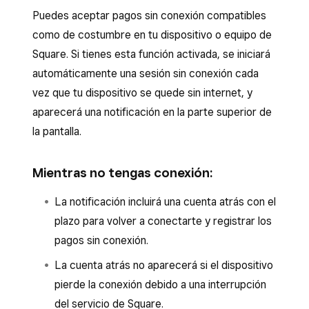
Haz clic en
Reintentar
para procesar de
Fija el importe máximo por transacción que
el dispositivo.
Puedes aceptar pagos sin conexión compatibles
Por último, selecciona
Guardar
.
nuevo el pago antes de que se desconecte
quieras.
como de costumbre en tu dispositivo o equipo de
Si vuelve a fallar, el dispositivo se
el dispositivo.
Square. Si tienes esta función activada, se iniciará
Pulsa la flecha hacia atrás para guardar los
desconectará automáticamente.
Si vuelve a fallar, el dispositivo se
automáticamente una sesión sin conexión cada
cambios.
Para confirmar si tu dispositivo de Square no
desconectará automáticamente.
vez que tu dispositivo se quede sin internet, y
tiene conexión a internet, sigue estos pasos:
aparecerá una notificación en la parte superior de
Para confirmar si tu dispositivo está sin
la pantalla.
Abre la aplicación TPV Square.
conexión debido a una interrupción del servicio
de Square, sigue estos pasos:
Pulsa
≡ Más
>
Ajustes
>
Hardware
>
Red
.
Mientras no tengas conexión:
Accede a
issquareup.com
.
Para confirmar si tu dispositivo móvil está sin
La notificación incluirá una cuenta atrás con el
conexión por una interrupción del servicio de
Selecciona tu país.
plazo para volver a conectarte y registrar los
internet, abre la aplicación
Ajustes
y ve a
Wi-Fi
En la columna de
estado
, comprueba si
pagos sin conexión.
o
Redes e Internet
.
hay una
X
junto a
Aceptación de pagos
.
La cuenta atrás no aparecerá si el dispositivo
pierde la conexión debido a una interrupción
Puedes configurar las notificaciones sobre
del servicio de Square.
interrupciones del servicio de Square para que