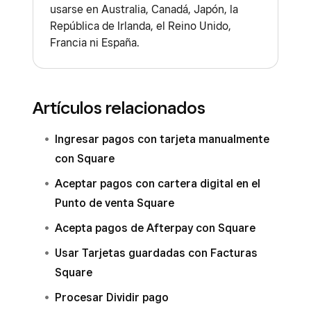
usarse en Australia, Canadá, Japón, la
tarjeta que se comunique con el emisor de
República de Irlanda, el Reino Unido,
dicha tarjeta.
Francia ni España.
Es posible que el emisor de la tarjeta le
cobre un cargo adicional al titular por la
conversión monetaria, ya que los pagos
Artículos relacionados
deben procesarse en la divisa oficial del
país.
Ingresar pagos con tarjeta manualmente
con Square
Debes encontrarte en el país en el que
activaste tu cuenta de Square para
Aceptar pagos con cartera digital en el
procesar pagos.
Punto de venta Square
Acepta pagos de Afterpay con Square
Square también puede procesar los pagos de
tus clientes internacionales mediante Facturas
Usar Tarjetas guardadas con Facturas
Square o nuestras otras soluciones de
Square
comercio electrónico. Obtén más información
Procesar Dividir pago
sobre cómo
crear y enviar facturas Square
y