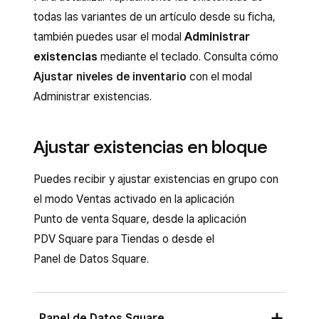
existencias para un artículo sin variantes.
artículo individual con el modo Ventas activado
todas las variantes de un artículo desde su ficha,
Para un artículo sin variantes, sigue estos pasos:
en la aplicación Punto de venta Square o desde
también puedes usar el modal
Administrar
la aplicación PDV Square para Tiendas.
existencias
mediante el teclado. Consulta cómo
Inicia sesión en el
Panel de Datos Square
Ajustar niveles de inventario
con el modal
y ve a
Artículos y servicios
>
Surtido de
Abre tu aplicación de punto de venta y
Administrar existencias.
artículos
.
pulsa
Inventario
>
Resumen de
existencias
.
Selecciona un artículo para abrir la vista
Ajustar existencias en bloque
Editar artículo. Desplázate hacia abajo
Ubica y pulsa el artículo que necesitas.
hasta la sección
Administrar inventario
.
Pulsa
Administrar existencias
>
Puedes recibir y ajustar existencias en grupo con
Haz clic en
Disponible
para abrir la
Existencias recibidas
e ingresa el monto
el modo Ventas activado en la aplicación
ventana emergente del inventario.
de existencias actualizado.
Punto de venta Square, desde la aplicación
PDV Square para Tiendas o desde el
Pulsa
Guardar
.
Panel de Datos Square.
Panel de Datos Square