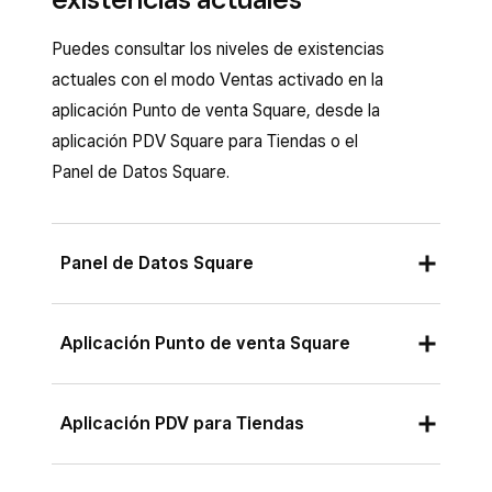
Puedes consultar los niveles de existencias
actuales con el modo Ventas activado en la
aplicación Punto de venta Square, desde la
aplicación PDV Square para Tiendas o el
Panel de Datos Square.
Panel de Datos Square
Inicia sesión en el Panel de Datos Square y
Aplicación Punto de venta Square
ve a Artículos y servicios > Control de
inventario >
Resumen de existencias
.
Filtra tu inventario por categoría y sucursal
Aplicación PDV para Tiendas
Filtra por una o
más de una sucursal,
Abre la Aplicación Punto de venta y pulsa
categoría, inventario o proveedor
para
Inventario
>
Resumen de existencias
.
Ver niveles de inventario para una variante