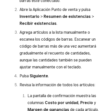
barras esté conectado.
Selecciona un artículo para abrir la vista
Actualiza el nivel de inventario/existencias y
Abre la Aplicación Punto de venta y pulsa
Editar artículo. Desplázate hacia abajo
agrega el costo por unidad o el proveedor,
Inventario
>
Resumen de existencias
>
hasta la sección
Variantes
.
si es necesario.
Recibir existencias
.
Si el inventario se muestra en la sección
Haz clic en
Listo
>
Listo
.
Agrega artículos a la lista manualmente o
Variantes, haz clic en
Disponible
para una
Haz clic en
(•••)
en la línea para realizar
escanea los códigos de barras. Escanear un
variante determinada. De lo contrario, haz
distintas acciones, como recibir
código de barras más de una vez aumentará
clic en el nombre de la variante y, luego, en
existencias, administrarlas, agregarlas a una
gradualmente el recuento de cantidades,
Inventario
.
orden de compra o de transferencia y
aunque las cantidades también se pueden
Selecciona
Inventario
y haz clic en la
editar la alerta de existencias bajas.
ajustar manualmente con el teclado.
columna
Disponible
para abrir la ventana
Haz clic en
Acciones
para imprimir
Pulsa
Siguiente
.
emergente del inventario.
etiquetas o consultar el surtido de artículos.
Revisa la información de todos los artículos:
Selecciona la acción que quieras llevar a
cabo (existencias recibidas, conteo de
La pantalla de confirmación muestra las
inventario, daños, robos, pérdidas o
columnas
Costo por unidad
,
Precio
y
devolución de existencias) y ajusta el
Margen de ganancias
de cada artículo.