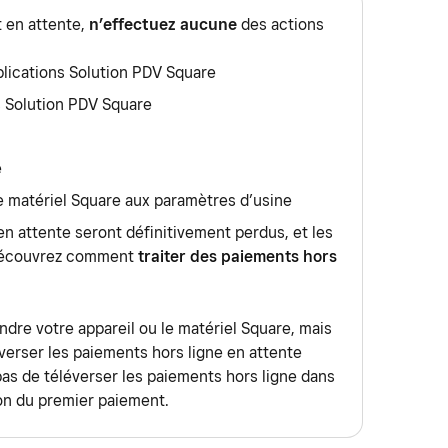
nées cellulaires (comme 4G, 5G ou EDGE). Vous
er un paiement en autorisant les paiements hors
n suivant les étapes ci-dessus, alors toutes les
t en attente,
n’effectuez aucune
des actions
 d’utiliser des données cellulaires dans les
ligne sont enregistrés dans l’application Square et
traiter continueront d’être refusées et aucune
n.
e la connexion Internet est rétablie avec votre
lications Solution PDV Square
e fois le problème stabilisé ou réglé.
èces ou d’autres offres sans connexion Internet,
s Solution PDV Square
rez comment
traiter les paiements hors ligne
nuellement les paiements lorsque l’Internet sera
e
rnet au plus tard 72 heures après avoir accepté
 le matériel Square aux paramètres d’usine
s paiements expireront. L’acceptation de
en attente seront définitivement perdus, et les
antage de risques.
 Découvrez comment
traiter des paiements hors
dre votre appareil ou le matériel Square, mais
verser les paiements hors ligne en attente
 pas de téléverser les paiements hors ligne dans
ion du premier paiement.