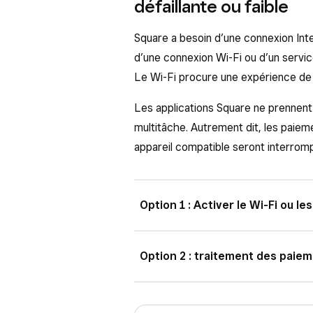
défaillante ou faible
Veuillez rechercher des mises à jou
Vous pouvez dans ce cas accepter 
Square a besoin d’une connexion Inter
votre appareil d’Internet afin d’acc
d’une connexion Wi-Fi ou d’un servi
Le Wi-Fi procure une expérience de 
Connectez-vous à votre Solut
Matériel
>
Réseau
.
Les applications Square ne prennent
multitâche. Autrement dit, les paiem
Désactivez le
Wi-Fi
(ou débran
appareil compatible seront interromp
échéant) pour forcer votre app
Une fois le problème stabilisé ou ré
reconnectez le câble Ethernet à vo
Option 1 : Activer le Wi-Fi ou le
à Internet et téléverse vos transac
Internet dans les 24 heures suivant
Les appareils mobiles affichen
Option 2 : traitement des paiem
paiement hors ligne, en fonction d
un réseau et, si nécessaire, e
utilisez, afin de garantir le traitem
S’il n’y a pas de réseau Wi-Fi 
Si vous perdez votre connexion Inte
Remarque :
Si vous ne forcez pas 