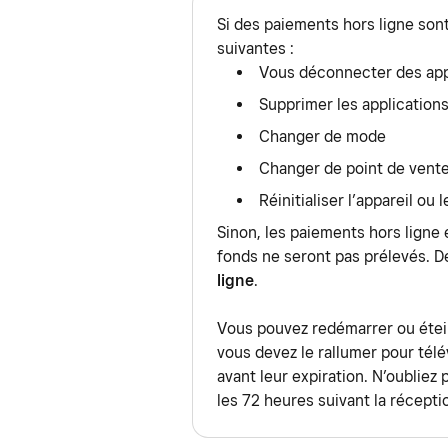
Internet via un réseau de don
service, vous pouvez toujours trait
accepter les paiements hors ligne e
Si des paiements hors ligne son
pouvez empêcher votre appareil
ligne. Les paiements par carte hors 
suivantes :
transactions que vous tenterez de 
paramètres de votre applicatio
sont traités automatiquement lorsqu
Vous déconnecter des app
autre tentative ne sera effectuée un
appareil. Si vous acceptez des esp
Supprimer les application
Pour plus d’informations, découv
vous devrez peut-être effectuer ma
Changer de mode
avec Square
.
rétabli.
Changer de point de vent
Vous devez vous reconnecter à Inte
Réinitialiser l’appareil ou
des paiements hors ligne, sinon vo
Sinon, les paiements hors ligne 
paiements hors ligne comporte dav
fonds ne seront pas prélevés.
ligne
.
Vous pouvez redémarrer ou étein
vous devez le rallumer pour télé
avant leur expiration. N’oubliez
les 72 heures suivant la récept