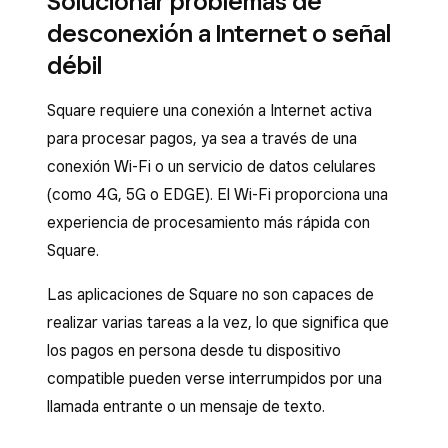
Solucionar problemas de
transacciones con tarjeta aparecen como
iniciar sesión nuevamente.
tarjeta para obtener más información.
desconexión a Internet o señal
rechazadas, puede que haya un problema más
grande que afecte los pagos, el cual puedes
débil
confirmar revisando las actualizaciones en
Square requiere una conexión a Internet activa
issquareup.com
.
para procesar pagos, ya sea a través de una
En este caso, puedes aceptar pagos sin
conexión Wi-Fi o un servicio de datos celulares
conexión. Para desconectar tu dispositivo de
(como 4G, 5G o EDGE). El Wi-Fi proporciona una
Internet y aceptar pagos sin conexión, sigue
experiencia de procesamiento más rápida con
estos pasos:
Square.
Inicia sesión en el Punto de venta Square y
Las aplicaciones de Square no son capaces de
pulsa
≡ Más
>
Ajustes
>
Hardware
>
Red
.
realizar varias tareas a la vez, lo que significa que
Desactiva el
Wi-Fi
(o desconecta el cable
los pagos en persona desde tu dispositivo
Ethernet de tu dispositivo, si corresponde)
compatible pueden verse interrumpidos por una
para forzarlo a desconectarse.
llamada entrante o un mensaje de texto.